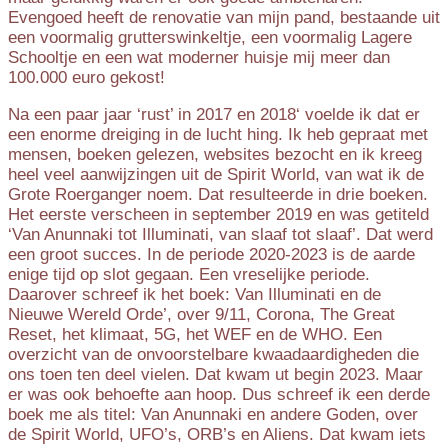
Evengoed heeft de renovatie van mijn pand, bestaande uit
een voormalig grutterswinkeltje, een voormalig Lagere
Schooltje en een wat moderner huisje mij meer dan
100.000 euro gekost!
Na een paar jaar ‘rust’ in 2017 en 2018‘ voelde ik dat er
een enorme dreiging in de lucht hing. Ik heb gepraat met
mensen, boeken gelezen, websites bezocht en ik kreeg
heel veel aanwijzingen uit de Spirit World, van wat ik de
Grote Roerganger noem. Dat resulteerde in drie boeken.
Het eerste verscheen in september 2019 en was getiteld
‘Van Anunnaki tot Illuminati, van slaaf tot slaaf’. Dat werd
een groot succes. In de periode 2020-2023 is de aarde
enige tijd op slot gegaan. Een vreselijke periode.
Daarover schreef ik het boek: Van Illuminati en de
Nieuwe Wereld Orde’, over 9/11, Corona, The Great
Reset, het klimaat, 5G, het WEF en de WHO. Een
overzicht van de onvoorstelbare kwaadaardigheden die
ons toen ten deel vielen. Dat kwam ut begin 2023. Maar
er was ook behoefte aan hoop. Dus schreef ik een derde
boek me als titel: Van Anunnaki en andere Goden, over
de Spirit World, UFO’s, ORB’s en Aliens. Dat kwam iets