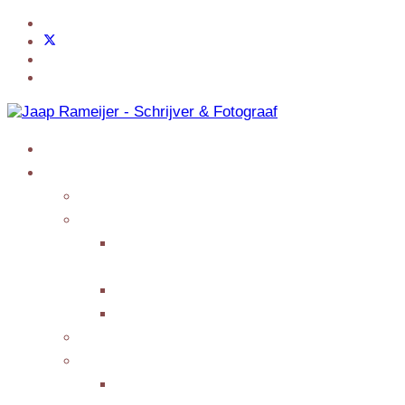
Home
Jaap Adventures
Products
My Services
Writing Columns or
Features
Presenting/Lecturing
Giving interviews
My Events
Testimonials/Reviews
Submit Testimonial