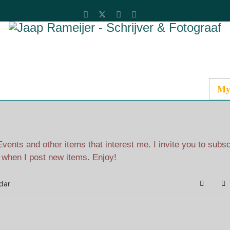
Catalog
Media
About Jaap
Contact
My
ents and other items that interest me. I invite you to subs
l when I post new items. Enjoy!
dar
Search
Su