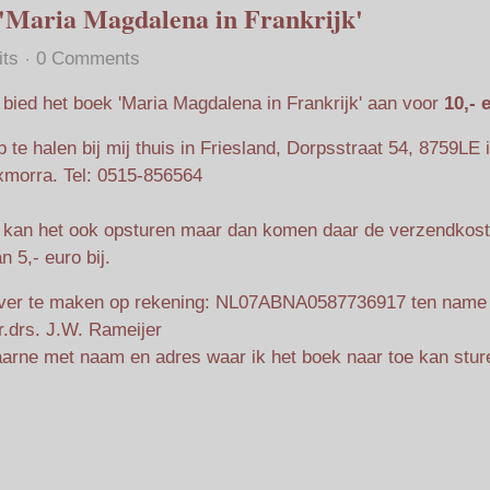
k 'Maria Magdalena in Frankrijk'
its
0 Comments
 bied het boek 'Maria Magdalena in Frankrijk' aan voor
10,- 
 te halen bij mij thuis in Friesland, Dorpsstraat 54, 8759LE 
xmorra. Tel: 0515-856564
k kan het ook opsturen maar dan komen daar de verzendkos
n 5,- euro bij.
ver te maken op rekening: NL07ABNA0587736917 ten name
.drs. J.W. Rameijer
arne met naam en adres waar ik het boek naar toe kan stur