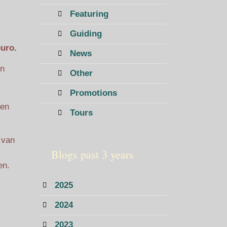
Featuring
Guiding
euro.
News
in
Other
Promotions
ten
Tours
 van
Blogs past 3 years
en.
2025
2024
2023