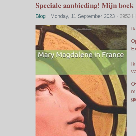
​Speciale aanbieding! Mijn boe
Blog
Monday, 11 September 2023
2953 H
Ik
Op
E
I
va
O
mr
ga