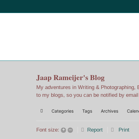
Home
Jaap Adventures
Jaap Rameijer's Blog
My adventures in Writing & Photographing, Ev
to my blogs, so you can be notified by emai
Categories
Tags
Archives
Calen
Home
+
–
Report
Print
Font size: