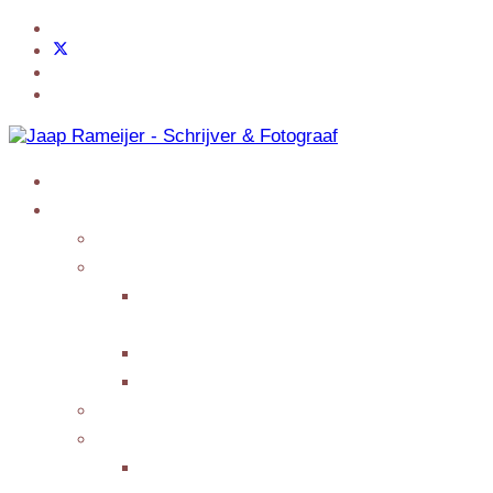
Home
Jaap Adventures
Products
My Services
Writing Columns or
Features
Presenting/Lecturing
Giving interviews
My Events
Testimonials/Reviews
Submit Testimonial