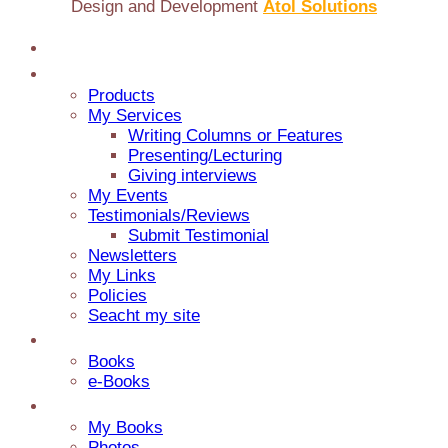
Design and Development
Atol Solutions
Home
Jaap Adventures
Products
My Services
Writing Columns or Features
Presenting/Lecturing
Giving interviews
My Events
Testimonials/Reviews
Submit Testimonial
Newsletters
My Links
Policies
Seacht my site
Catalog
Books
e-Books
Media
My Books
Photos