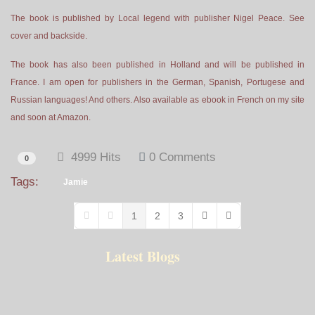
The book is published by Local legend with publisher Nigel Peace. See
cover and backside.
The book has also been published in Holland and will be published in
France. I am open for publishers in the German, Spanish, Portugese and
Russian languages! And others. Also available as ebook in French on my site
and soon at Amazon.
4999 Hits
0 Comments
0
Tags:
Jamie
1
2
3
First Page
Previous Page
Next Page
Last Page
Latest Blogs