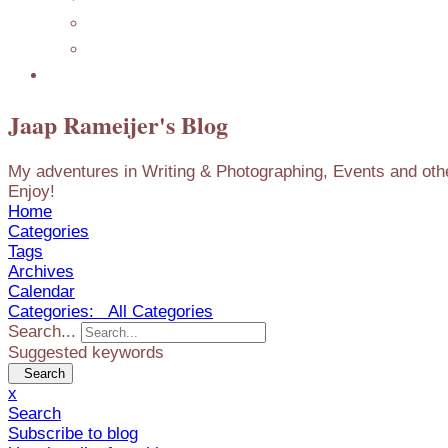
Mijn Nederlandse Blog
Blog Archive
Presentations
Jaap Rameijer's Blog
My adventures in Writing & Photographing, Events and other
Enjoy!
Home
Categories
Tags
Archives
Calendar
Categories:
All Categories
Search...
Suggested keywords
Search
x
Search
Subscribe to blog