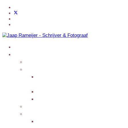
Home
Jaap Adventures
Products
My Services
Writing Columns or
Features
Presenting/Lecturing
Giving interviews
My Events
Testimonials/Reviews
Submit Testimonial