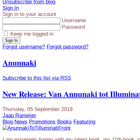
Unsubscribe from blog
Sign In
Sign in to your account
Username
Password
Keep me logged in
Sign In
Forgot username?
Forgot password?
Anunnaki
Subscribe to this list via RSS
New Release: Van Annunaki tot Illuminati 
Thursday, 05 September 2019
Jaap Rameijer
Blog
News
Promotions
Books
Featuring
I am extremely happy with my latest book, my 11th book, cal