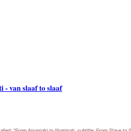
- van slaaf to slaaf
led: “From Anunnaki to Illuminati, subtitle: From Slave to S