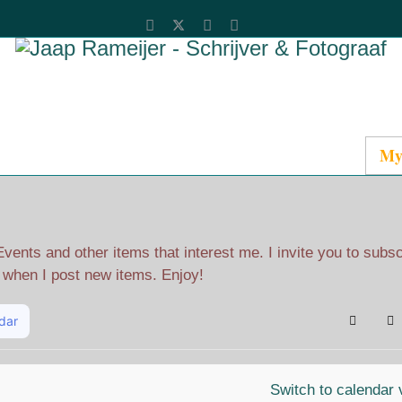
Catalog
Media
About Jaap
Contact
My
ents and other items that interest me. I invite you to subs
l when I post new items. Enjoy!
dar
Search
Su
Switch to calendar 