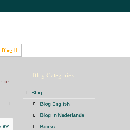
 Blog
Presentations
Blog Categories
cribe
Blog
Blog English
bscribe to blog
Sign In
Blog in Nederlands
view
Books