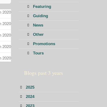
Featuring
h 2020
Guiding
h 2020
News
Other
h 2020
Promotions
h 2020
Tours
h 2020
Blogs past 3 years
2025
2024
2023