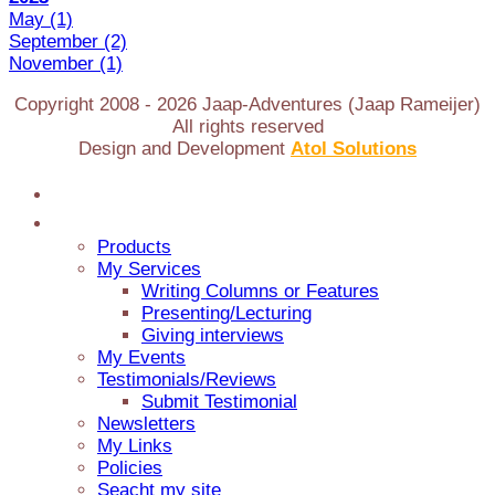
May
(1)
September
(2)
November
(1)
Copyright 2008 -
2026
Jaap-Adventures (Jaap Rameijer)
All rights reserved
Design and Development
Atol Solutions
Home
Jaap Adventures
Products
My Services
Writing Columns or Features
Presenting/Lecturing
Giving interviews
My Events
Testimonials/Reviews
Submit Testimonial
Newsletters
My Links
Policies
Seacht my site