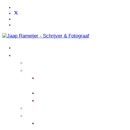
Home
Jaap Adventures
Products
My Services
Writing Columns or
Features
Presenting/Lecturing
Giving interviews
My Events
Testimonials/Reviews
Submit Testimonial