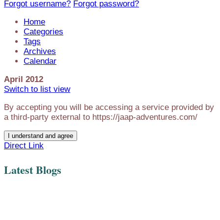
Forgot username?
Forgot password?
Home
Categories
Tags
Archives
Calendar
April 2012
Switch to list view
By accepting you will be accessing a service provided by
a third-party external to https://jaap-adventures.com/
I understand and agree
Direct Link
Latest Blogs
Hot from the Press: Mijn
Korte, bijzondere
Sougraigne, 2018 – 2020
The Magic and Mysteries
Hoe bereid ik me voor op
De auteur van deze week
Mijn 80ste verjaardag
Hoe is het toch
Exmorra een dorp om te
De strijd verplaatst zich.
Nieuw: Tussen Iluminati,
Seetrue Podcast #9 Jaap
17e boek De Magie van
excursies & Belgie 2025
of Orbs - for Kindred Spirit
een presentatie
is Jaap Rameijer -
gekomen...
koesteren
Het tij keert.
Heilige Vrouwen en de
Rameijer "Annunaki,
Mijn 80ste verjaardag
Sougraigne, 2018 –